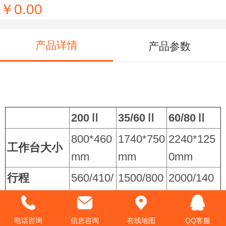
￥0.00
产品详情
产品参数
200Ⅱ
35/60Ⅱ
60/80Ⅱ
800*460
1740*750
2240*125
工作台大小
mm
mm
0mm
行程
560/410/
1500/800
2000/140
（
X/Y/Z)
410mm
/660mm
0/660mm
快速进给速
52000m
52000m
52000mm
电话咨询
信息咨询
在线地图
QQ客服