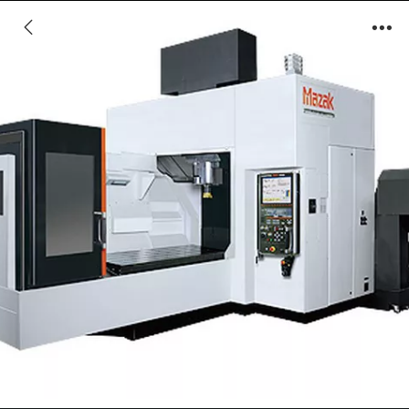
FJV Ⅱ series